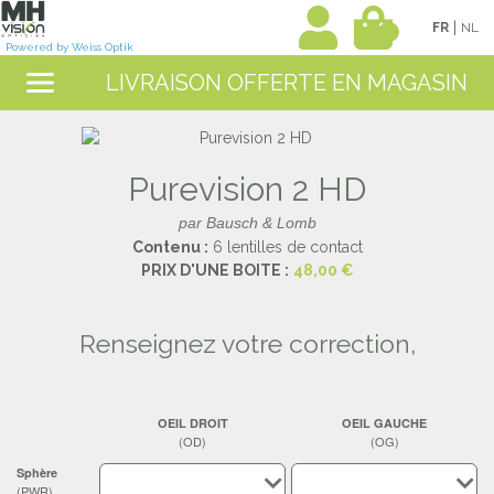
|
FR
NL
0
Powered by Weiss Optik
LIVRAISON OFFERTE EN MAGASIN
Purevision 2 HD
par Bausch & Lomb
Contenu :
6 lentilles de contact
PRIX D'UNE BOITE :
48,00 €
renseignez votre correction,
OEIL DROIT
OEIL GAUCHE
(OD)
(OG)
Sphère
(PWR)